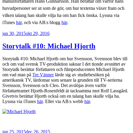
manusförfattaren Hans Gunnarsson. Han berättar om varför hans
huvudpersoner ser ut som de gör, om hur texterna växer fram och
vilken talang han skulle vilja ha om han fick önska. Lyssna via
iTunes
här
, och via AB:s blogg
här
.
Publicerat
jan 30, 2015
okt 29, 2016
Storytalk #10: Michael Hjorth
Storytalk #10: Michael Hjorth om hur Svensson, Svensson blev till
och om vad svensk TV-produktion saknar I det tionde avsnittet av
Storytalk berättar författaren och filmproducenten Michael Hjorth
om vad man på
Tre Vänner
lärde sig av studiebesöken på
amerikansk TV, lärdomar som senare la grunden till TV-serierna
Svensson, Svensson och Cleo. Det avslöjas även varför
författarteamet Hjorth-Rosenfeldt är tacksamma mot Rolf Lassgård.
Givetvis berättar Hjorth också om en talang han skulle vilja ha.
Lyssna via iTunes
här
. Eller via AB:s webb
här
.
Publicerat
jan 25, 2015
dec 26, 2015