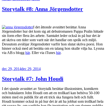
Storytalk #8: Anna Jörgensdotter
I det åttonde avsnittet berättar Anna
Jörgensdotter hur det kom sig att debutromanen Pappa Pralin hittade
sin form efter flera års arbete. Samtalet leder också in på hur det är
att skriva om tider som varit när det handlar om språk och miljö.
Dessutom avslöjar Jörgensdotter varför hon slutat skriva poesi. Hon
hinner också med att berätta om en talang hon skulle vilja ha. Lyssna
via AB:s blogg
här
. Eller via iTunes
här
.
Publicerat
dec 29, 2014
dec 29, 2014
Storytalk #7: John Houdi
I det sjunde avsnittet av Storytalk berättar illusionisten, komikern
och buktalaren John Houdi om att en trollkarl kan behöva 50-100
möten med en publik för att ett trick ska fungera helt och fullt.
Houdi kommer också in på hur det är att ha jobbat som trollkarl hela
sitt vuxna liv, om varifrån han får inspiration och om dagens publiks