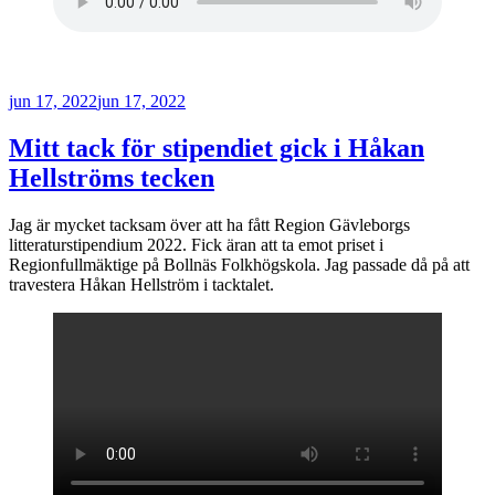
Publicerat
jun 17, 2022
jun 17, 2022
Mitt tack för stipendiet gick i Håkan
Hellströms tecken
Jag är mycket tacksam över att ha fått Region Gävleborgs
litteraturstipendium 2022. Fick äran att ta emot priset i
Regionfullmäktige på Bollnäs Folkhögskola. Jag passade då på att
travestera Håkan Hellström i tacktalet.