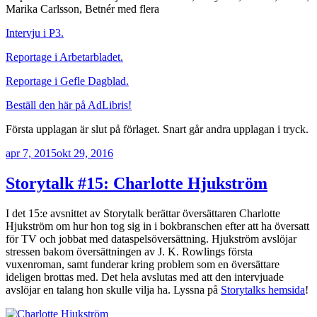
Marika Carlsson, Betnér med flera
Intervju i P3.
Reportage i Arbetarbladet.
Reportage i Gefle Dagblad.
Beställ den här på AdLibris!
Första upplagan är slut på förlaget. Snart går andra upplagan i tryck.
Publicerat
apr 7, 2015
okt 29, 2016
Storytalk #15: Charlotte Hjukström
I det 15:e avsnittet av Storytalk berättar översättaren Charlotte
Hjukström om hur hon tog sig in i bokbranschen efter att ha översatt
för TV och jobbat med dataspelsöversättning. Hjukström avslöjar
stressen bakom översättningen av J. K. Rowlings första
vuxenroman, samt funderar kring problem som en översättare
ideligen brottas med. Det hela avslutas med att den intervjuade
avslöjar en talang hon skulle vilja ha. Lyssna på
Storytalks hemsida
!