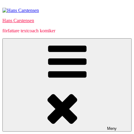
Hoppa
till
innehåll
Hans Carstensen
författare textcoach komiker
Meny