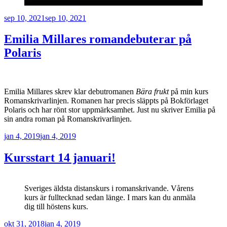
Publicerat
sep 10, 2021
sep 10, 2021
Emilia Millares romandebuterar på
Polaris
Emilia Millares skrev klar debutromanen
Bära frukt
på min kurs
Romanskrivarlinjen. Romanen har precis släppts på Bokförlaget
Polaris och har rönt stor uppmärksamhet. Just nu skriver Emilia på
sin andra roman på Romanskrivarlinjen.
Publicerat
jan 4, 2019
jan 4, 2019
Kursstart 14 januari!
Sveriges äldsta distanskurs i romanskrivande. Vårens
kurs är fulltecknad sedan länge. I mars kan du anmäla
dig till höstens kurs.
Publicerat
okt 31, 2018
jan 4, 2019