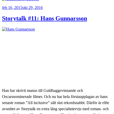
Publicerat
feb 16, 2015
okt 29, 2016
Storytalk #11: Hans Gunnarsson
Han har skrivit manus till Guldbaggevinnande och
Oscarsnominerade filmer. Och nu har hela förstaupplagan av hans
senaste roman ”All inclusive” sålt slut rekordsnabbt. Därför är elfte
avsnittet av Storytalk en extra lång specialintervju med roman- och