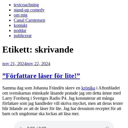
textcoachning
stand-up comedy
om mig
Canal Carstensen
kontakt
poddar
publicerat
Etikett:
skrivande
Publicerat
nov 21, 2024
nov 22, 2024
”Författare läser för lite!”
Samma dag som Johanna Frändén skrev en
krönika
i Aftonbladet
om svenskarnas minskade läsande pratade jag om detta ämne med
Larry Forsberg i Sveriges Radio P4. Jag konstaterar att många
författare som jag handleder vill skriva mycket, men att deras texter
blir lidande av att de läser för lite. Jag har dessutom receptet för att
barn och ungdomar ska lockas att läsa mer.