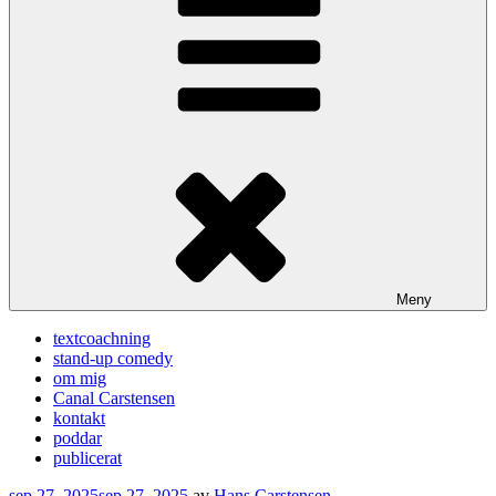
Meny
textcoachning
stand-up comedy
om mig
Canal Carstensen
kontakt
poddar
publicerat
Publicerat
sep 27, 2025
sep 27, 2025
av
Hans Carstensen