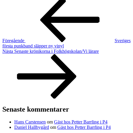
Inläggsnavigering
inlägg
Föregående
Sveriges
första punkband släpper ny vinyl
Nästa
Nästa
Senaste krönikorna i Folkhögskolan/Vi lärare
inlägg
Senaste kommentarer
Hans Carstensen
om
Gäst hos Petter Barrling i P4
Daniel Hallbygård
om
Gäst hos Petter Barrling i P4