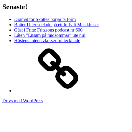
Senaste!
Dramat för Skottes börjar ta form
Butter Utter spelade på ett fullsatt Musikhuset
Gäst i Fritte Fritzsons podcast nr 600
Låten ”Ensam på midsommar” ute nu!
Höstens intensivkurser fulltecknade
Media
Drivs med WordPress