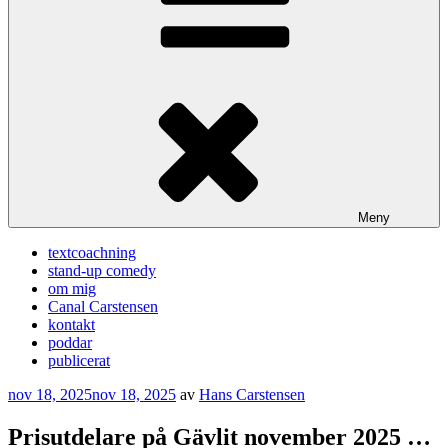
Meny
textcoachning
stand-up comedy
om mig
Canal Carstensen
kontakt
poddar
publicerat
Publicerat
nov 18, 2025
nov 18, 2025
av
Hans Carstensen
Prisutdelare på Gävlit november 2025 …