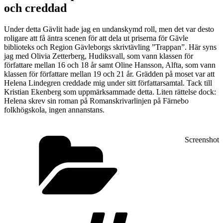
och creddad
Under detta Gävlit hade jag en undanskymd roll, men det var desto
roligare att få äntra scenen för att dela ut priserna för Gävle
biblioteks och Region Gävleborgs skrivtävling ”Trappan”. Här syns
jag med Olivia Zetterberg, Hudiksvall, som vann klassen för
författare mellan 16 och 18 år samt Oline Hansson, Alfta, som vann
klassen för författare mellan 19 och 21 år. Grädden på moset var att
Helena Lindegren creddade mig under sitt författarsamtal. Tack till
Kristian Ekenberg som uppmärksammade detta. Liten rättelse dock:
Helena skrev sin roman på Romanskrivarlinjen på Färnebo
folkhögskola, ingen annanstans.
Kategorier
Screenshot
Taggar