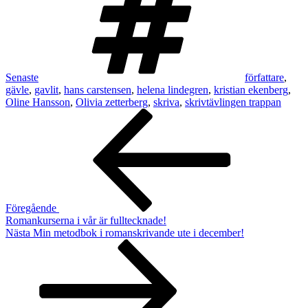
Senaste
författare
,
gävle
,
gavlit
,
hans carstensen
,
helena lindegren
,
kristian ekenberg
,
Oline Hansson
,
Olivia zetterberg
,
skriva
,
skrivtävlingen trappan
Inläggsnavigering
Föregående
inlägg
Föregående
Romankurserna i vår är fulltecknade!
Nästa
Nästa
Min metodbok i romanskrivande ute i december!
inlägg