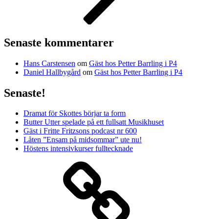
Senaste kommentarer
Hans Carstensen
om
Gäst hos Petter Barrling i P4
Daniel Hallbygård
om
Gäst hos Petter Barrling i P4
Senaste!
Dramat för Skottes börjar ta form
Butter Utter spelade på ett fullsatt Musikhuset
Gäst i Fritte Fritzsons podcast nr 600
Låten ”Ensam på midsommar” ute nu!
Höstens intensivkurser fulltecknade
Media