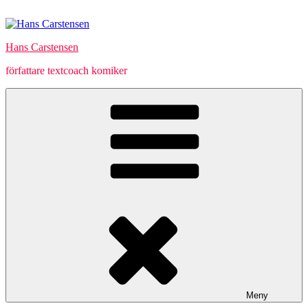
Hoppa
till
innehåll
Hans Carstensen
författare textcoach komiker
Meny