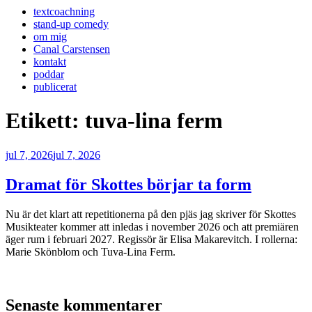
textcoachning
stand-up comedy
om mig
Canal Carstensen
kontakt
poddar
publicerat
Etikett:
tuva-lina ferm
Publicerat
jul 7, 2026
jul 7, 2026
Dramat för Skottes börjar ta form
Nu är det klart att repetitionerna på den pjäs jag skriver för Skottes
Musikteater kommer att inledas i november 2026 och att premiären
äger rum i februari 2027. Regissör är Elisa Makarevitch. I rollerna:
Marie Skönblom och Tuva-Lina Ferm.
Senaste kommentarer