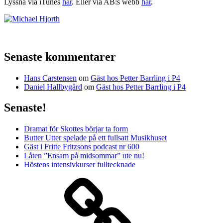
Lyssna via iTunes
här
. Eller via AB:s webb
här
.
Senaste kommentarer
Hans Carstensen
om
Gäst hos Petter Barrling i P4
Daniel Hallbygård
om
Gäst hos Petter Barrling i P4
Senaste!
Dramat för Skottes börjar ta form
Butter Utter spelade på ett fullsatt Musikhuset
Gäst i Fritte Fritzsons podcast nr 600
Låten ”Ensam på midsommar” ute nu!
Höstens intensivkurser fulltecknade
Media