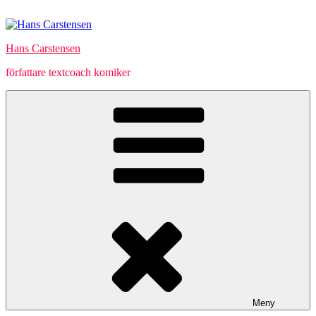
Hoppa
till
innehåll
Hans Carstensen
författare textcoach komiker
Meny