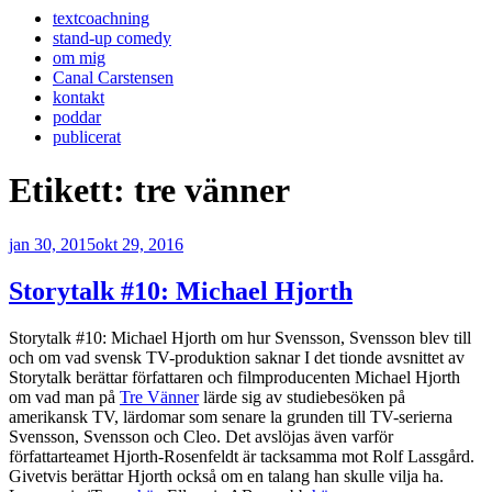
textcoachning
stand-up comedy
om mig
Canal Carstensen
kontakt
poddar
publicerat
Etikett:
tre vänner
Publicerat
jan 30, 2015
okt 29, 2016
Storytalk #10: Michael Hjorth
Storytalk #10: Michael Hjorth om hur Svensson, Svensson blev till
och om vad svensk TV-produktion saknar I det tionde avsnittet av
Storytalk berättar författaren och filmproducenten Michael Hjorth
om vad man på
Tre Vänner
lärde sig av studiebesöken på
amerikansk TV, lärdomar som senare la grunden till TV-serierna
Svensson, Svensson och Cleo. Det avslöjas även varför
författarteamet Hjorth-Rosenfeldt är tacksamma mot Rolf Lassgård.
Givetvis berättar Hjorth också om en talang han skulle vilja ha.