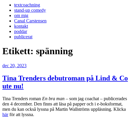
textcoachning
stand-up comedy
om mig
Canal Carstensen
kontakt
poddar
publicerat
Etikett:
spänning
Publicerat
dec 20, 2023
Tina Trenders debutroman på Lind & Co
ute nu!
Tina Trenders roman
En bra man
– som jag coachat – publicerades
den 4 december. Den finns att läsa på papper och i e-boksformat,
men du kan också lyssna på Martin Wallströms uppläsning. Klicka
här
för att lyssna.