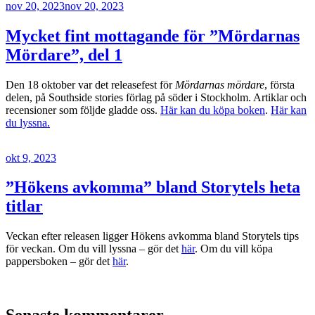
Publicerat
nov 20, 2023
nov 20, 2023
Mycket fint mottagande för ”Mördarnas
Mördare”, del 1
Den 18 oktober var det releasefest för
Mördarnas mördare
, första
delen, på Southside stories förlag på söder i Stockholm. Artiklar och
recensioner som följde gladde oss.
Här kan du köpa boken
.
Här kan
du lyssna.
Publicerat
okt 9, 2023
”Hökens avkomma” bland Storytels heta
titlar
Veckan efter releasen ligger Hökens avkomma bland Storytels tips
för veckan. Om du vill lyssna – gör det
här
. Om du vill köpa
pappersboken – gör det
här
.