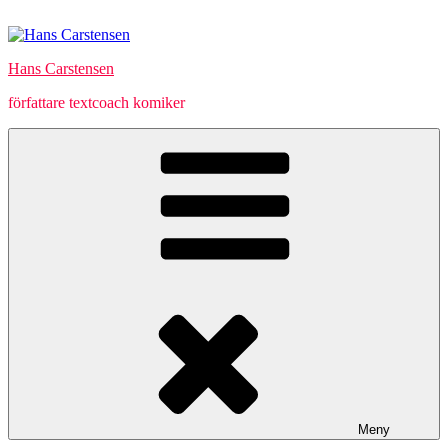
Hoppa
till
innehåll
Hans Carstensen
författare textcoach komiker
Meny