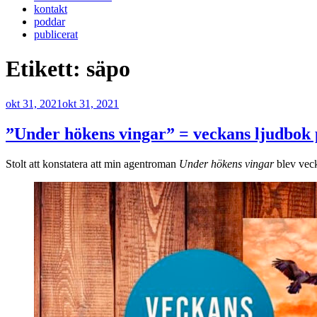
kontakt
poddar
publicerat
Etikett:
säpo
Publicerat
okt 31, 2021
okt 31, 2021
”Under hökens vingar” = veckans ljudbok p
Stolt att konstatera att min agentroman
Under hökens vingar
blev veck