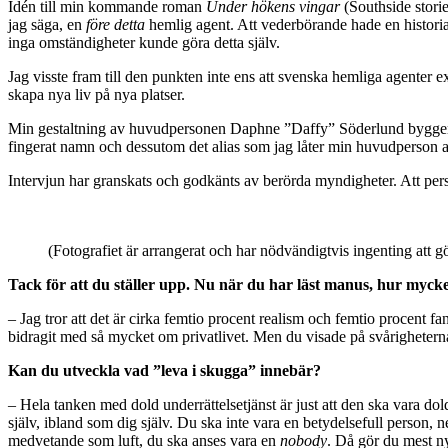
Idén till min kommande roman
Under hökens vingar
(Southside stori
jag säga, en
före detta
hemlig agent. Att vederbörande hade en historia
inga omständigheter kunde göra detta själv.
Jag visste fram till den punkten inte ens att svenska hemliga agenter e
skapa nya liv på nya platser.
Min gestaltning av huvudpersonen Daphne ”Daffy” Söderlund bygger ti
fingerat namn och dessutom det alias som jag låter min huvudperson ant
Intervjun har granskats och godkänts av berörda myndigheter. Att pe
(Fotografiet är arrangerat och har nödvändigtvis ingenting att g
Tack för att du ställer upp. Nu när du har läst manus, hur mycket 
– Jag tror att det är cirka femtio procent realism och femtio procent 
bidragit med så mycket om privatlivet. Men du visade på svårigheterna 
Kan du utveckla vad ”leva i skugga” innebär?
– Hela tanken med dold underrättelsetjänst är just att den ska vara d
själv, ibland som dig själv. Du ska inte vara en betydelsefull person, 
medvetande som luft, du ska anses vara en
nobody
. Då gör du mest n