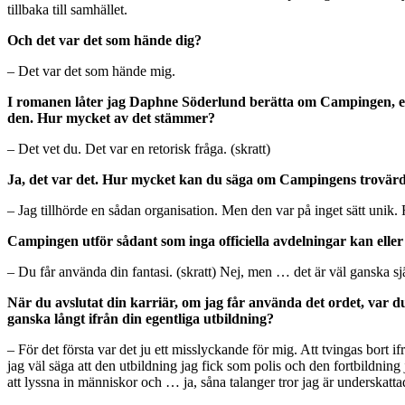
tillbaka till samhället.
Och det var det som hände dig?
– Det var det som hände mig.
I romanen låter jag Daphne Söderlund berätta om Campingen, en lite
den. Hur mycket av det stämmer?
– Det vet du. Det var en retorisk fråga. (skratt)
Ja, det var det. Hur mycket kan du säga om Campingens trovärd
– Jag tillhörde en sådan organisation. Men den var på inget sätt unik. 
Campingen utför sådant som inga officiella avdelningar kan eller 
– Du får använda din fantasi. (skratt) Nej, men … det är väl ganska s
När du avslutat din karriär, om jag får använda det ordet, var du
ganska långt ifrån din egentliga utbildning?
– För det första var det ju ett misslyckande för mig. Att tvingas bort if
jag väl säga att den utbildning jag fick som polis och den fortbildni
att lyssna in människor och … ja, såna talanger tror jag är underskatt