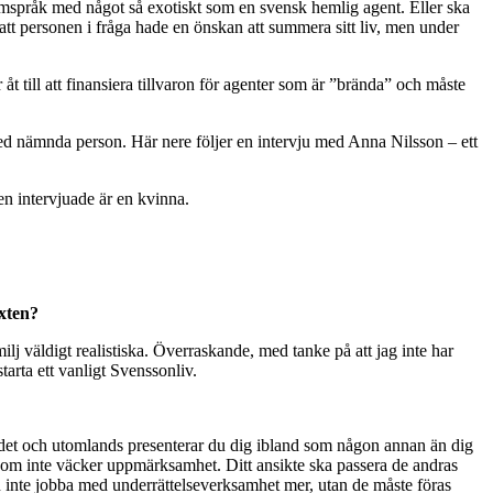
amspråk med något så exotiskt som en svensk hemlig agent. Eller ska
att personen i fråga hade en önskan att summera sitt liv, men under
åt till att finansiera tillvaron för agenter som är ”brända” och måste
d nämnda person. Här nere följer en intervju med Anna Nilsson – ett
n intervjuade är en kvinna.
exten?
lj väldigt realistiska. Överraskande, med tanke på att jag inte har
arta ett vanligt Svenssonliv.
andet och utomlands presenterar du dig ibland som någon annan än dig
tt som inte väcker uppmärksamhet. Ditt ansikte ska passera de andras
inte jobba med underrättelseverksamhet mer, utan de måste föras