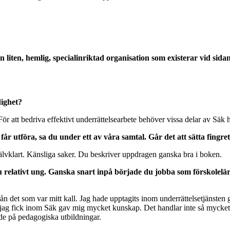
n, hemlig, specialinriktad organisation som existerar vid sidan om 
ighet?
För att bedriva effektivt underrättelsearbete behöver vissa delar av Säk h
får utföra, sa du under ett av våra samtal. Går det att sätta fingr
jälvklart. Känsliga saker. Du beskriver uppdragen ganska bra i boken.
 relativt ung. Ganska snart inpå började du jobba som förskolelära
rån det som var mitt kall. Jag hade upptagits inom underrättelsetjänsten ga
ng jag fick inom Säk gav mig mycket kunskap. Det handlar inte så mycket
ade på pedagogiska utbildningar.