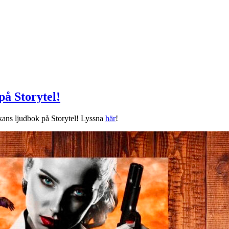
å Storytel!
ans ljudbok på Storytel! Lyssna
här
!