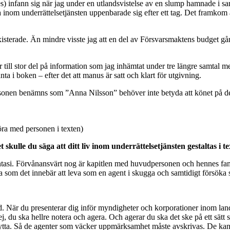
es) infann sig när jag under en utlandsvistelse av en slump hamnade i s
 inom underrättelsetjänsten uppenbarade sig efter ett tag. Det framkom 
xisterade. Än mindre visste jag att en del av Försvarsmaktens budget går 
ll stor del på information som jag inhämtat under tre längre samtal me
a i boken – efter det att manus är satt och klart för utgivning.
rsonen benämns som ”Anna Nilsson” behöver inte betyda att könet på de
öra med personen i texten)
skulle du säga att ditt liv inom underrättelsetjänsten gestaltas i t
fantasi. Förvånansvärt nog är kapitlen med huvudpersonen och hennes fami
som det innebär att leva som en agent i skugga och samtidigt försöka st
old. När du presenterar dig inför myndigheter och korporationer inom l
nej, du ska hellre notera och agera. Och agerar du ska det ske på ett sä
ytta. Så de agenter som väcker uppmärksamhet måste avskrivas. De kan 