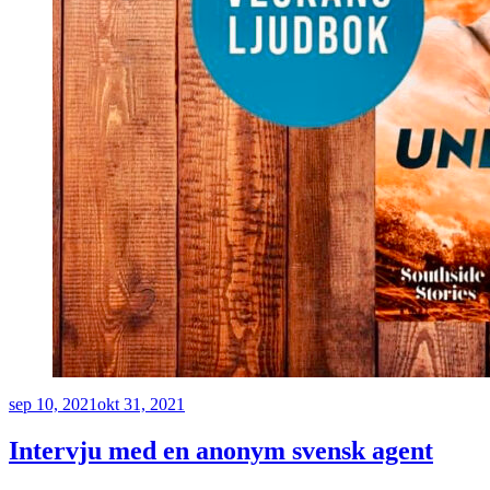
Publicerat
sep 10, 2021
okt 31, 2021
Intervju med en anonym svensk agent