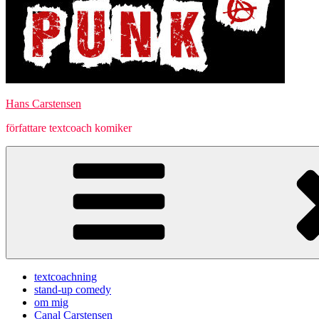
Hans Carstensen
författare textcoach komiker
textcoachning
stand-up comedy
om mig
Canal Carstensen