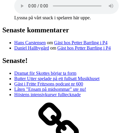
Lyssna på vårt snack i spelaren här uppe.
Senaste kommentarer
Hans Carstensen
om
Gäst hos Petter Barrling i P4
Daniel Hallbygård
om
Gäst hos Petter Barrling i P4
Senaste!
Dramat för Skottes börjar ta form
Butter Utter spelade på ett fullsatt Musikhuset
Gäst i Fritte Fritzsons podcast nr 600
Låten ”Ensam på midsommar” ute nu!
Höstens intensivkurser fulltecknade
Media