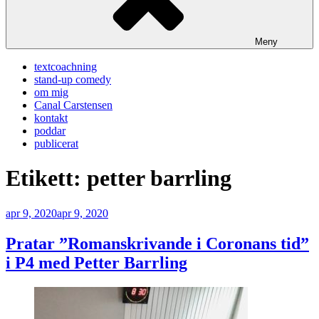
Meny
textcoachning
stand-up comedy
om mig
Canal Carstensen
kontakt
poddar
publicerat
Etikett:
petter barrling
Publicerat
apr 9, 2020
apr 9, 2020
Pratar ”Romanskrivande i Coronans tid”
i P4 med Petter Barrling