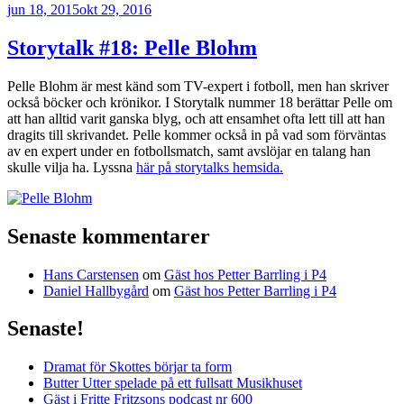
Publicerat
jun 18, 2015
okt 29, 2016
Storytalk #18: Pelle Blohm
Pelle Blohm är mest känd som TV-expert i fotboll, men han skriver
också böcker och krönikor. I Storytalk nummer 18 berättar Pelle om
att han alltid varit ganska blyg, och att ensamhet ofta lett till att han
dragits till skrivandet. Pelle kommer också in på vad som förväntas
av en expert under en fotbollsmatch, samt avslöjar en talang han
skulle vilja ha. Lyssna
här på storytalks hemsida.
Senaste kommentarer
Hans Carstensen
om
Gäst hos Petter Barrling i P4
Daniel Hallbygård
om
Gäst hos Petter Barrling i P4
Senaste!
Dramat för Skottes börjar ta form
Butter Utter spelade på ett fullsatt Musikhuset
Gäst i Fritte Fritzsons podcast nr 600