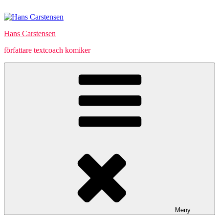
Hoppa
till
innehåll
Hans Carstensen
författare textcoach komiker
Meny