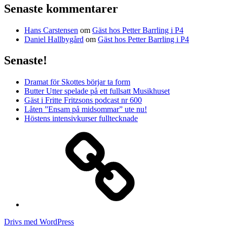
Senaste kommentarer
Hans Carstensen
om
Gäst hos Petter Barrling i P4
Daniel Hallbygård
om
Gäst hos Petter Barrling i P4
Senaste!
Dramat för Skottes börjar ta form
Butter Utter spelade på ett fullsatt Musikhuset
Gäst i Fritte Fritzsons podcast nr 600
Låten ”Ensam på midsommar” ute nu!
Höstens intensivkurser fulltecknade
Media
Drivs med WordPress