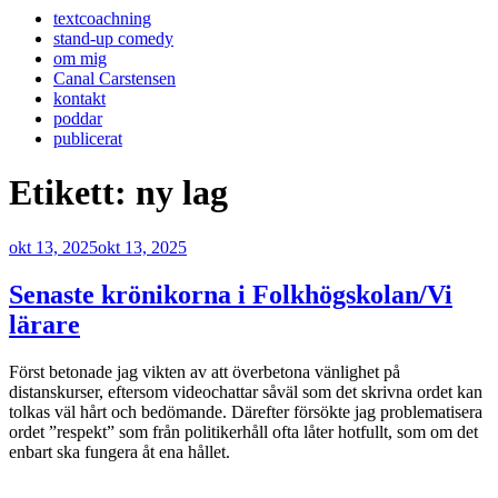
textcoachning
stand-up comedy
om mig
Canal Carstensen
kontakt
poddar
publicerat
Etikett:
ny lag
Publicerat
okt 13, 2025
okt 13, 2025
Senaste krönikorna i Folkhögskolan/Vi
lärare
Först betonade jag vikten av att överbetona vänlighet på
distanskurser, eftersom videochattar såväl som det skrivna ordet kan
tolkas väl hårt och bedömande. Därefter försökte jag problematisera
ordet ”respekt” som från politikerhåll ofta låter hotfullt, som om det
enbart ska fungera åt ena hållet.