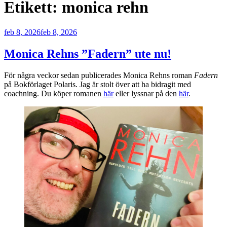
Etikett:
monica rehn
Publicerat
feb 8, 2026
feb 8, 2026
Monica Rehns ”Fadern” ute nu!
För några veckor sedan publicerades Monica Rehns roman
Fadern
på Bokförlaget Polaris. Jag är stolt över att ha bidragit med
coachning. Du köper romanen
här
eller lyssnar på den
här
.