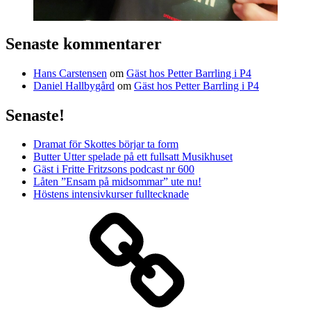
Senaste kommentarer
Hans Carstensen
om
Gäst hos Petter Barrling i P4
Daniel Hallbygård
om
Gäst hos Petter Barrling i P4
Senaste!
Dramat för Skottes börjar ta form
Butter Utter spelade på ett fullsatt Musikhuset
Gäst i Fritte Fritzsons podcast nr 600
Låten ”Ensam på midsommar” ute nu!
Höstens intensivkurser fulltecknade
Media