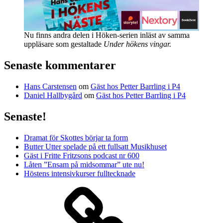
Nu finns andra delen i Höken-serien inläst av samma
uppläsare som gestaltade
Under hökens vingar.
Senaste kommentarer
Hans Carstensen
om
Gäst hos Petter Barrling i P4
Daniel Hallbygård
om
Gäst hos Petter Barrling i P4
Senaste!
Dramat för Skottes börjar ta form
Butter Utter spelade på ett fullsatt Musikhuset
Gäst i Fritte Fritzsons podcast nr 600
Låten ”Ensam på midsommar” ute nu!
Höstens intensivkurser fulltecknade
Media