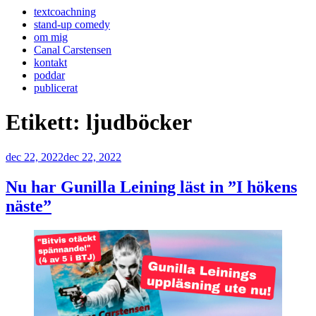
textcoachning
stand-up comedy
om mig
Canal Carstensen
kontakt
poddar
publicerat
Etikett:
ljudböcker
Publicerat
dec 22, 2022
dec 22, 2022
Nu har Gunilla Leining läst in ”I hökens
näste”