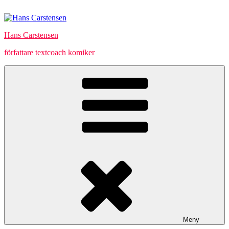
Hoppa
till
innehåll
Hans Carstensen
författare textcoach komiker
Meny