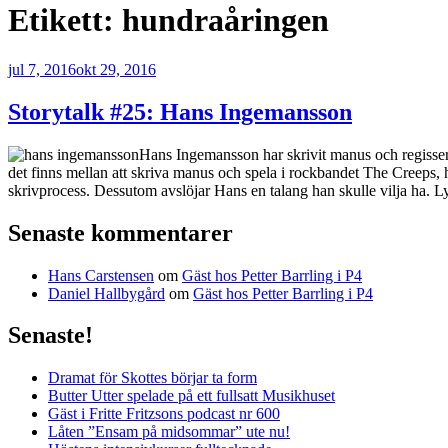
Etikett:
hundraåringen
Publicerat
jul 7, 2016
okt 29, 2016
Storytalk #25: Hans Ingemansson
Hans Ingemansson har skrivit manus och regisser
det finns mellan att skriva manus och spela i rockbandet The Creeps
skrivprocess. Dessutom avslöjar Hans en talang han skulle vilja ha. 
Senaste kommentarer
Hans Carstensen
om
Gäst hos Petter Barrling i P4
Daniel Hallbygård
om
Gäst hos Petter Barrling i P4
Senaste!
Dramat för Skottes börjar ta form
Butter Utter spelade på ett fullsatt Musikhuset
Gäst i Fritte Fritzsons podcast nr 600
Låten ”Ensam på midsommar” ute nu!