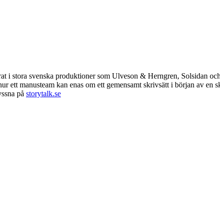
at i stora svenska produktioner som Ulveson & Herngren, Solsidan och 
, hur ett manusteam kan enas om ett gemensamt skrivsätt i början av e
Lyssna på
storytalk.se