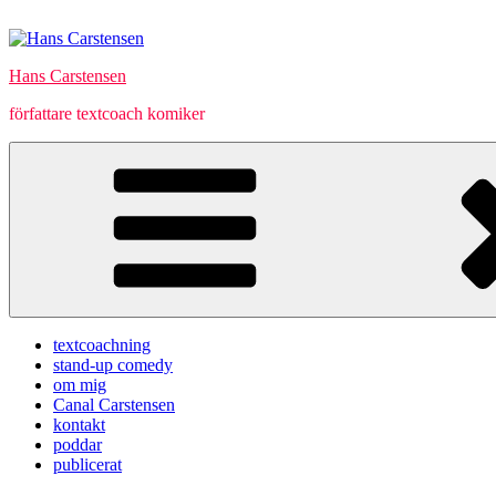
Hoppa
till
innehåll
Hans Carstensen
författare textcoach komiker
textcoachning
stand-up comedy
om mig
Canal Carstensen
kontakt
poddar
publicerat