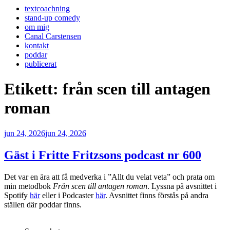
textcoachning
stand-up comedy
om mig
Canal Carstensen
kontakt
poddar
publicerat
Etikett:
från scen till antagen
roman
Publicerat
jun 24, 2026
jun 24, 2026
Gäst i Fritte Fritzsons podcast nr 600
Det var en ära att få medverka i ”Allt du velat veta” och prata om
min metodbok
Från scen till antagen roman
. Lyssna på avsnittet i
Spotify
här
eller i Podcaster
här
. Avsnittet finns förstås på andra
ställen där poddar finns.