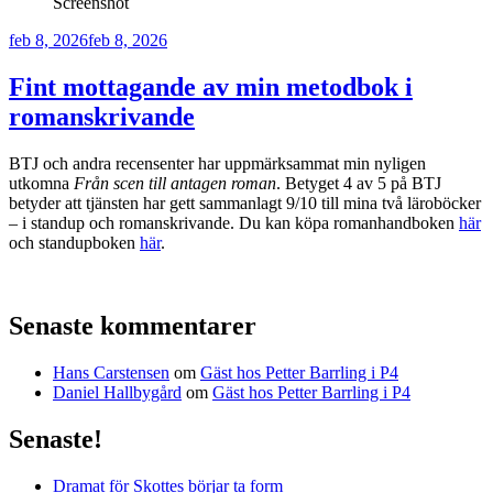
Screenshot
Publicerat
feb 8, 2026
feb 8, 2026
Fint mottagande av min metodbok i
romanskrivande
BTJ och andra recensenter har uppmärksammat min nyligen
utkomna
Från scen till antagen roman
. Betyget 4 av 5 på BTJ
betyder att tjänsten har gett sammanlagt 9/10 till mina två läroböcker
– i standup och romanskrivande. Du kan köpa romanhandboken
här
och standupboken
här
.
Senaste kommentarer
Hans Carstensen
om
Gäst hos Petter Barrling i P4
Daniel Hallbygård
om
Gäst hos Petter Barrling i P4
Senaste!
Dramat för Skottes börjar ta form