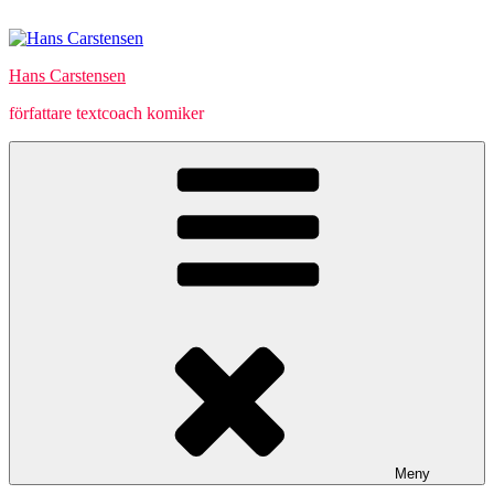
Hoppa
till
innehåll
Hans Carstensen
författare textcoach komiker
Meny