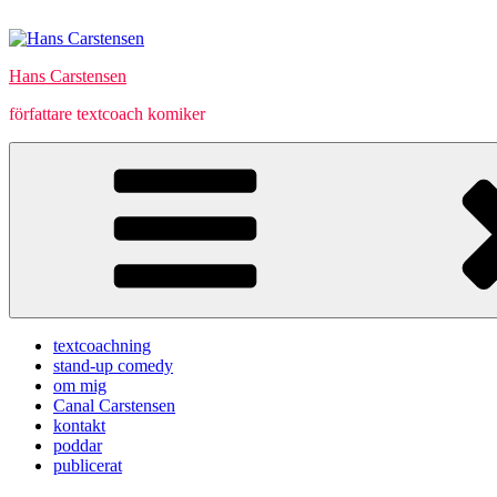
Hoppa
till
innehåll
Hans Carstensen
författare textcoach komiker
textcoachning
stand-up comedy
om mig
Canal Carstensen
kontakt
poddar
publicerat