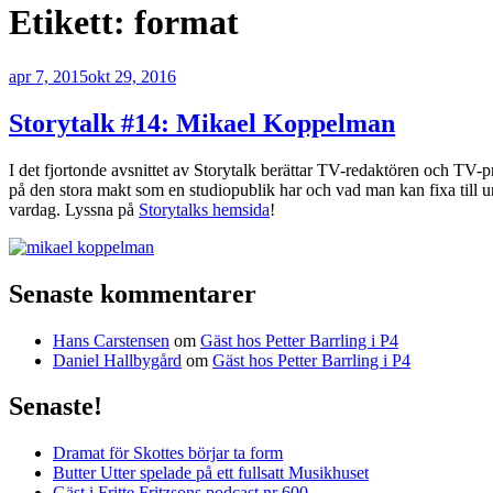
Etikett:
format
Publicerat
apr 7, 2015
okt 29, 2016
Storytalk #14: Mikael Koppelman
I det fjortonde avsnittet av Storytalk berättar TV-redaktören och TV
på den stora makt som en studiopublik har och vad man kan fixa till un
vardag. Lyssna på
Storytalks hemsida
!
Senaste kommentarer
Hans Carstensen
om
Gäst hos Petter Barrling i P4
Daniel Hallbygård
om
Gäst hos Petter Barrling i P4
Senaste!
Dramat för Skottes börjar ta form
Butter Utter spelade på ett fullsatt Musikhuset
Gäst i Fritte Fritzsons podcast nr 600