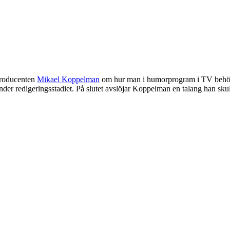
-producenten
Mikael Koppelman
om hur man i humorprogram i TV behöve
der redigeringsstadiet. På slutet avslöjar Koppelman en talang han skul