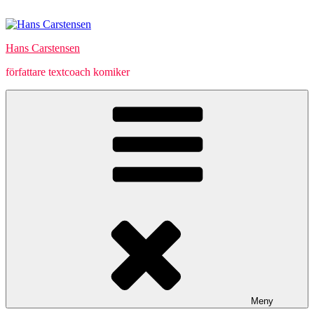
Hoppa
till
innehåll
Hans Carstensen
författare textcoach komiker
Meny