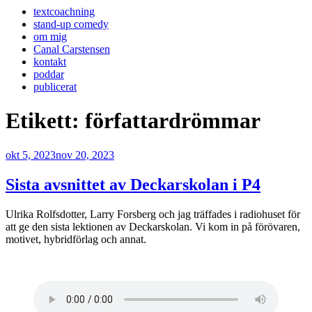
textcoachning
stand-up comedy
om mig
Canal Carstensen
kontakt
poddar
publicerat
Etikett:
författardrömmar
Publicerat
okt 5, 2023
nov 20, 2023
Sista avsnittet av Deckarskolan i P4
Ulrika Rolfsdotter, Larry Forsberg och jag träffades i radiohuset för
att ge den sista lektionen av Deckarskolan. Vi kom in på förövaren,
motivet, hybridförlag och annat.