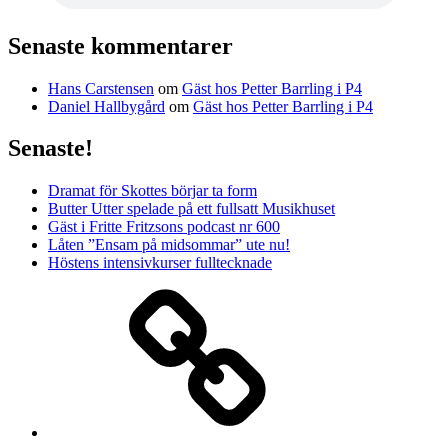
Senaste kommentarer
Hans Carstensen
om
Gäst hos Petter Barrling i P4
Daniel Hallbygård
om
Gäst hos Petter Barrling i P4
Senaste!
Dramat för Skottes börjar ta form
Butter Utter spelade på ett fullsatt Musikhuset
Gäst i Fritte Fritzsons podcast nr 600
Låten ”Ensam på midsommar” ute nu!
Höstens intensivkurser fulltecknade
Media