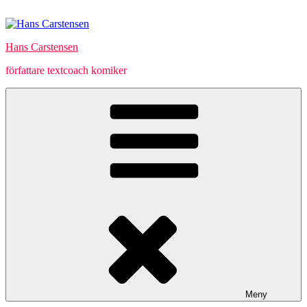
Hoppa
till
innehåll
Hans Carstensen
författare textcoach komiker
Meny