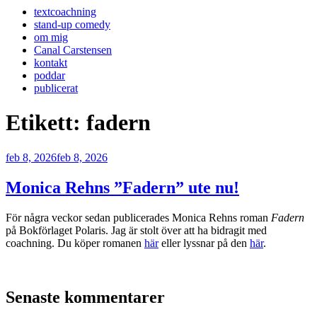
textcoachning
stand-up comedy
om mig
Canal Carstensen
kontakt
poddar
publicerat
Etikett:
fadern
Publicerat
feb 8, 2026
feb 8, 2026
Monica Rehns ”Fadern” ute nu!
För några veckor sedan publicerades Monica Rehns roman
Fadern
på Bokförlaget Polaris. Jag är stolt över att ha bidragit med
coachning. Du köper romanen
här
eller lyssnar på den
här
.
Senaste kommentarer