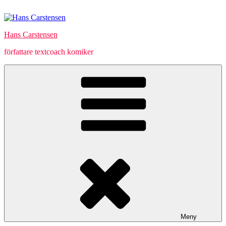
Hoppa
till
innehåll
Hans Carstensen
författare textcoach komiker
Meny