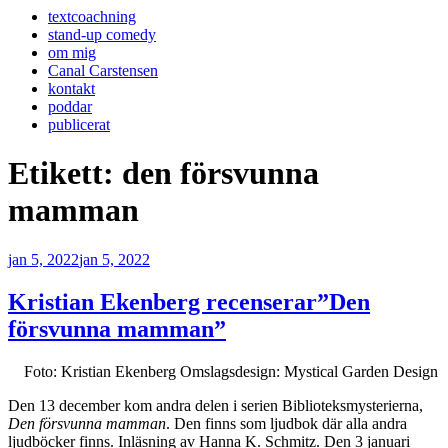
textcoachning
stand-up comedy
om mig
Canal Carstensen
kontakt
poddar
publicerat
Etikett:
den försvunna
mamman
Publicerat
jan 5, 2022
jan 5, 2022
Kristian Ekenberg recenserar”Den
försvunna mamman”
Foto: Kristian Ekenberg Omslagsdesign: Mystical Garden Design
Den 13 december kom andra delen i serien Biblioteksmysterierna,
Den försvunna mamman
. Den finns som ljudbok där alla andra
ljudböcker finns. Inläsning av Hanna K. Schmitz. Den 3 januari