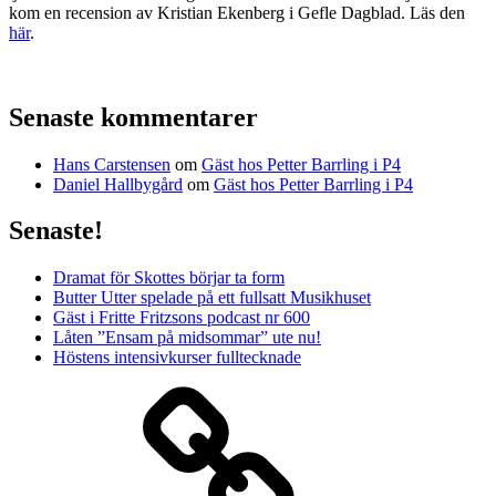
kom en recension av Kristian Ekenberg i Gefle Dagblad. Läs den
här
.
Senaste kommentarer
Hans Carstensen
om
Gäst hos Petter Barrling i P4
Daniel Hallbygård
om
Gäst hos Petter Barrling i P4
Senaste!
Dramat för Skottes börjar ta form
Butter Utter spelade på ett fullsatt Musikhuset
Gäst i Fritte Fritzsons podcast nr 600
Låten ”Ensam på midsommar” ute nu!
Höstens intensivkurser fulltecknade
Media