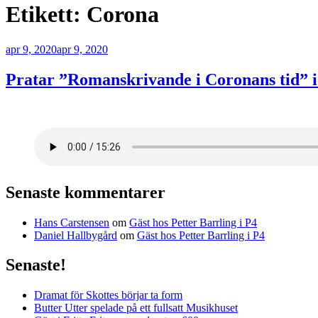
Etikett:
Corona
Publicerat
apr 9, 2020
apr 9, 2020
Pratar ”Romanskrivande i Coronans tid” i
Senaste kommentarer
Hans Carstensen
om
Gäst hos Petter Barrling i P4
Daniel Hallbygård
om
Gäst hos Petter Barrling i P4
Senaste!
Dramat för Skottes börjar ta form
Butter Utter spelade på ett fullsatt Musikhuset