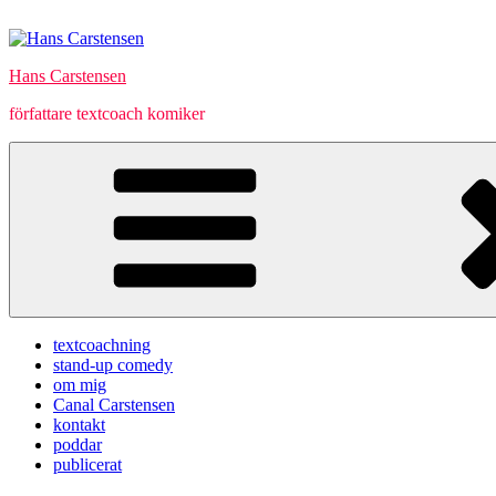
Hoppa
till
innehåll
Hans Carstensen
författare textcoach komiker
textcoachning
stand-up comedy
om mig
Canal Carstensen
kontakt
poddar
publicerat