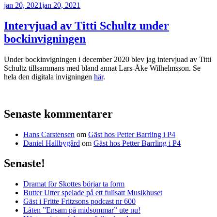
Publicerat
jan 20, 2021
jan 20, 2021
Intervjuad av Titti Schultz under
bockinvigningen
Under bockinvigningen i december 2020 blev jag intervjuad av Titti
Schultz tillsammans med bland annat Lars-Åke Wilhelmsson. Se
hela den digitala invigningen
här
.
Senaste kommentarer
Hans Carstensen
om
Gäst hos Petter Barrling i P4
Daniel Hallbygård
om
Gäst hos Petter Barrling i P4
Senaste!
Dramat för Skottes börjar ta form
Butter Utter spelade på ett fullsatt Musikhuset
Gäst i Fritte Fritzsons podcast nr 600
Låten ”Ensam på midsommar” ute nu!