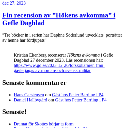
Publicerat
dec 27, 2023
Fin recension av ”Hökens avkomma” i
Gefle Dagblad
”Tre böcker in i serien har Daphne Söderlund utvecklats, porträttet
av henne har fördjupats”
Kristian Ekenberg recenserar
Hökens avkomma
i Gefle
Dagblad 27 december 2023. Läs recensionen här:
https://www.gd.se/2023-12-26/forskollararen-fran-
gavle-jagas-av-mordare-och-svensk-militar
Senaste kommentarer
Hans Carstensen
om
Gäst hos Petter Barrling i P4
Daniel Hallbygård
om
Gäst hos Petter Barrling i P4
Senaste!
Dramat för Skottes börjar ta form