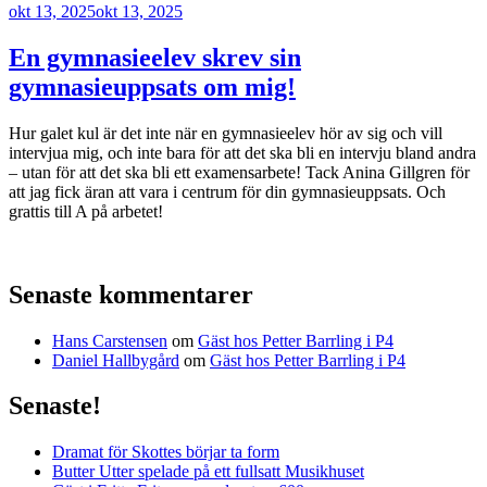
Publicerat
okt 13, 2025
okt 13, 2025
En gymnasieelev skrev sin
gymnasieuppsats om mig!
Hur galet kul är det inte när en gymnasieelev hör av sig och vill
intervjua mig, och inte bara för att det ska bli en intervju bland andra
– utan för att det ska bli ett examensarbete! Tack Anina Gillgren för
att jag fick äran att vara i centrum för din gymnasieuppsats. Och
grattis till A på arbetet!
Senaste kommentarer
Hans Carstensen
om
Gäst hos Petter Barrling i P4
Daniel Hallbygård
om
Gäst hos Petter Barrling i P4
Senaste!
Dramat för Skottes börjar ta form
Butter Utter spelade på ett fullsatt Musikhuset