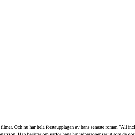
mer. Och nu har hela förstaupplagan av hans senaste roman ”All inclusiv
arsson. Han berättar om varför hans huvudpersoner ser ut som de gör, 