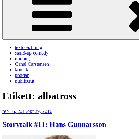
textcoachning
stand-up comedy
om mig
Canal Carstensen
kontakt
poddar
publicerat
Etikett:
albatross
Publicerat
feb 16, 2015
okt 29, 2016
Storytalk #11: Hans Gunnarsson