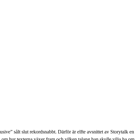
e” sålt slut rekordsnabbt. Därför är elfte avsnittet av Storytalk en
om hur texterna växer fram och vilken talang han skulle vilja ha om