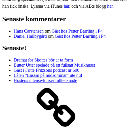
han fick önska. Lyssna via iTunes
här
, och via AB:s blogg
här
.
Senaste kommentarer
Hans Carstensen
om
Gäst hos Petter Barrling i P4
Daniel Hallbygård
om
Gäst hos Petter Barrling i P4
Senaste!
Dramat för Skottes börjar ta form
Butter Utter spelade på ett fullsatt Musikhuset
Gäst i Fritte Fritzsons podcast nr 600
Låten ”Ensam på midsommar” ute nu!
Höstens intensivkurser fulltecknade
Media