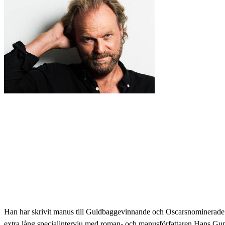
Han har skrivit manus till Guldbaggevinnande och Oscarsnominerade fil
extra lång specialintervju med roman- och manusförfattaren Hans Gunn