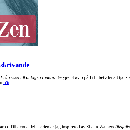
nskrivande
a
Från scen till antagen roman
. Betyget 4 av 5 på BTJ betyder att tjänst
en
här
.
rna. Till denna del i serien är jag inspirerad av Shaun Walkers
Illegali