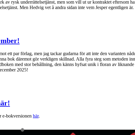
k av rysk underrättelsetjänst, men som vill ut ur kontraktet eftersom h
etjänst. Men Hedvig vet å andra sidan inte vem Jesper egentligen är. Va
ember!
t ett par förlag, men jag tackar gudarna för att inte den varianten nå
enna bok däremot gör verkligen skillnad. Alla fyra steg som metoden inne
boken med stor behållning, den känns hyfsat unik i floran av liknande 
december 2025!
är!
ner e-bokversionen
här
.