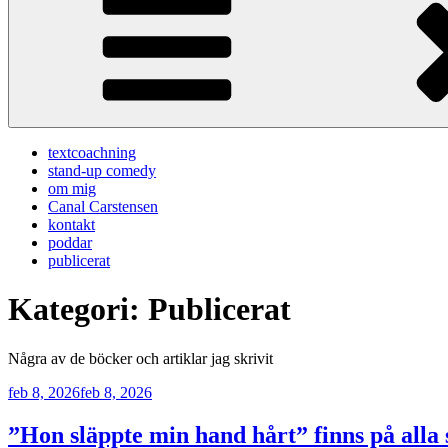
textcoachning
stand-up comedy
om mig
Canal Carstensen
kontakt
poddar
publicerat
Kategori:
Publicerat
Några av de böcker och artiklar jag skrivit
Publicerat
feb 8, 2026
feb 8, 2026
”Hon släppte min hand hårt” finns på alla