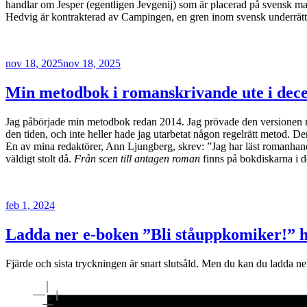
handlar om Jesper (egentligen Jevgenij) som är placerad på svensk mar
Hedvig är kontrakterad av Campingen, en gren inom svensk underrättels
Publicerat
nov 18, 2025
nov 18, 2025
Min metodbok i romanskrivande ute i dec
Jag påbörjade min metodbok redan 2014. Jag prövade den versionen mo
den tiden, och inte heller hade jag utarbetat någon regelrätt metod. D
En av mina redaktörer, Ann Ljungberg, skrev: ”Jag har läst romanhand
väldigt stolt då.
Från scen till antagen roman
finns på bokdiskarna i 
Publicerat
feb 1, 2024
Ladda ner e-boken ”Bli ståuppkomiker!” h
Fjärde och sista tryckningen är snart slutsåld. Men du kan du ladda 