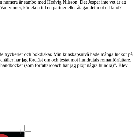
an numera är sambo med Hedvig Nilsson. Det Jesper inte vet är att
d vinner, kärleken till en partner eller åtagandet mot ett land?
dde tryckerier och bokdiskar. Min kunskapsnivå hade många luckor på
håller har jag föreläst om och testat mot hundratals romanförfattare.
handböcker (som författarcoach har jag plöjt några hundra)”. Blev