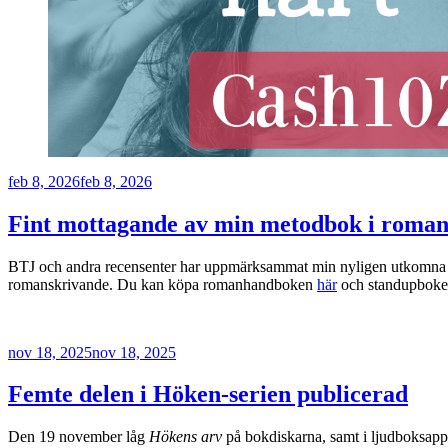
Publicerat
feb 8, 2026
feb 8, 2026
Fint mottagande av min metodbok i roma
BTJ och andra recensenter har uppmärksammat min nyligen utkomn
romanskrivande. Du kan köpa romanhandboken
här
och standupbok
Publicerat
nov 18, 2025
nov 18, 2025
Femte delen i Höken-serien publicerad
Den 19 november låg
Hökens arv
på bokdiskarna, samt i ljudboksappa